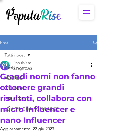
Post
Tutti i post
PopulaRise
Tutti i post
23 ago 2022
Grandi nomi non fanno
AZIENDE
ottenere grandi
WEBINAR
risultati, collabora con
CREATOR
micro Influencer e
LE ULTIME DA POPULARISE
nano Influencer
Aggiornamento:
22 giu 2023