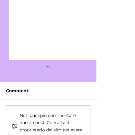
Commenti
User Generated
I consumatori
Non puoi più commentare
Content per una
fidano più deg
questo post. Contatta il
strategia di
influencer? C
proprietario del sito per avere
comunicazione
Ferragni