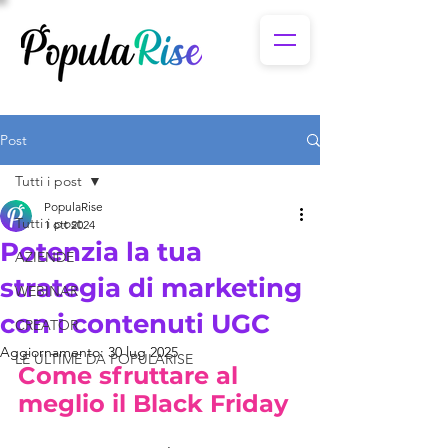
Post
Tutti i post
PopulaRise
Tutti i post
1 ott 2024
Potenzia la tua
AZIENDE
strategia di marketing
WEBINAR
con i contenuti UGC
CREATOR
Aggiornamento:
30 lug 2025
LE ULTIME DA POPULARISE
Come sfruttare al 
meglio il Black Friday