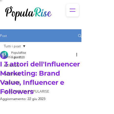
Post
Tutti i post
PopulaRise
Tutti i post
8 giu 2020
I 3 attori dell'Influencer
AZIENDE
Marketing: Brand
WEBINAR
Value, Influencer e
CREATOR
Followers
LE ULTIME DA POPULARISE
Aggiornamento:
22 giu 2023