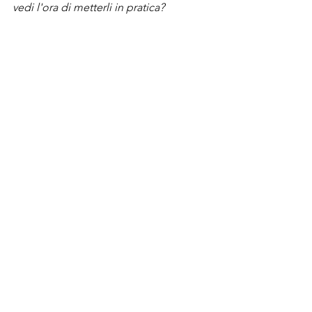
vedi l'ora di metterli in pratica?
Sull'
App di PopulaRise
 non solo potrai 
collaborare con tanti brand 
guadagnando crediti, ma potrai anche 
metterti alla prova con le nostre sfide 
creative!
Che aspetti?
Scarica l'App!
CREATOR
Mostra tutti
Post recenti