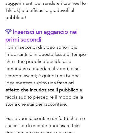
suggerimenti per rendere i tuoi reel (o 
TikTok) più efficaci e gradevoli al 
pubblico!
💡 
Inserisci un aggancio nei 
primi secondi
I primi secondi di video sono i più 
importanti, è in questo lasso di tempo 
che il tuo pubblico deciderà se 
continuare a guardare il video, o se 
scorrere avanti; è quindi una buona 
idea mettere subito una 
frase ad 
effetto che incuriosisca il pubblico 
e 
faccia subito percepire il mood della 
storia che stai per raccontare.
Es. se vuoi raccontare un fatto che ti è 
successo di recente puoi usare frasi 
tipo “
ieri mi è successa una cosa 