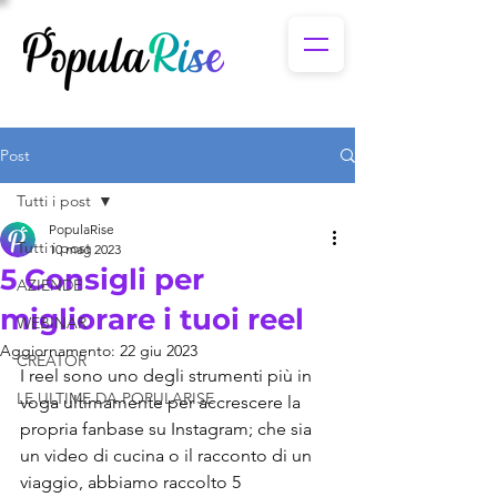
Post
Tutti i post
PopulaRise
Tutti i post
10 mag 2023
5 Consigli per
AZIENDE
migliorare i tuoi reel
WEBINAR
Aggiornamento:
22 giu 2023
CREATOR
I reel sono uno degli strumenti più in 
LE ULTIME DA POPULARISE
voga ultimamente per accrescere la 
propria fanbase su Instagram; che sia 
un video di cucina o il racconto di un 
viaggio, abbiamo raccolto 5 