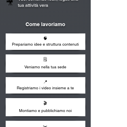
🎥
tua attività vera
Come lavoriamo
🧠
Prepariamo idee e struttura contenuti​
🗒️
Veniamo nella tua sede
📍
Registriamo i video insieme a te​
🎬
Montiamo e pubblichiamo noi​
✂️